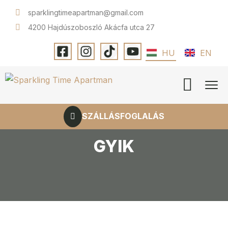
sparklingtimeapartman@gmail.com
4200 Hajdúszoboszló Akácfa utca 27
HU
EN
SZÁLLÁSFOGLALÁS
GYIK