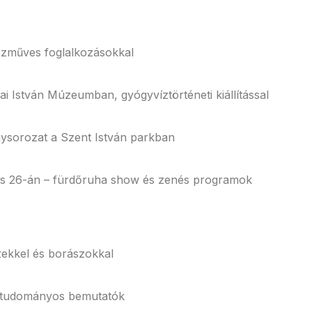
ézműves foglalkozásokkal
 István Múzeumban, gyógyvíztörténeti kiállítással
ysorozat a Szent István parkban
us 26-án – fürdőruha show és zenés programok
zekkel és borászokkal
ív tudományos bemutatók