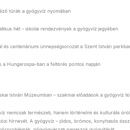
néző túrák a gyógyvíz nyomában
kus hét – iskolai rendezvények a gyógyvíz jegyében
ál és centenáriumi ünnepségsorozat a Szent István parkba
s a Hungarospa-ban a feltörés pontos napján
skai István Múzeumban – szakmai előadások a gyógyvíz tö
z nemcsak természeti, hanem történelmi és kulturális öröks
közi hírnevét. A gyógyvíz – jódos, brómos, konyhasós összet
 bőrproblémák, nőgyógyászati panaszok gyógyítását.