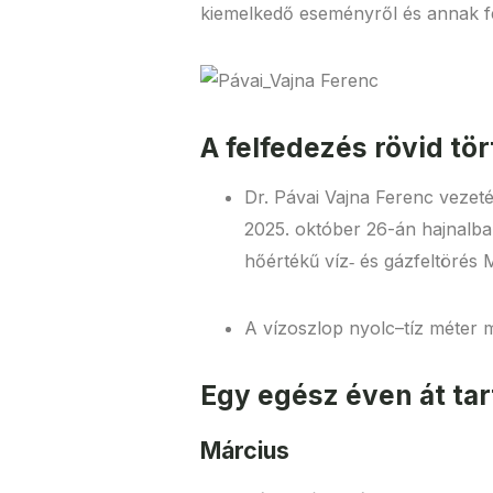
kiemelkedő eseményről és annak fel
A felfedezés rövid tö
Dr. Pávai Vajna Ferenc veze
2025. október 26-án hajnalban
hőértékű víz‑ és gázfeltöré
A vízoszlop nyolc–tíz méter m
Egy egész éven át ta
Március