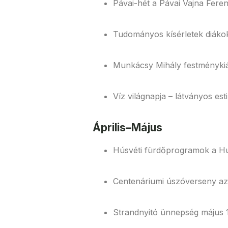
Pávai-hét a Pávai Vajna Fere
Tudományos kísérletek diáko
Munkácsy Mihály festménykiá
Víz világnapja – látványos es
Április–Május
Húsvéti fürdőprogramok a H
Centenáriumi úszóverseny a
Strandnyitó ünnepség május 