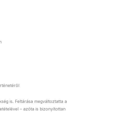
n
rténetéről
ég is. Feltárása megváltoztatta a
ételével – azóta is bizonyítottan