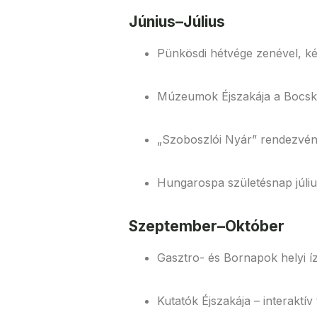
Június–Július
Pünkösdi hétvége zenével, k
Múzeumok Éjszakája a Bocskai
„Szoboszlói Nyár” rendezvén
Hungarospa születésnap júli
Szeptember–Október
Gasztro- és Bornapok helyi í
Kutatók Éjszakája – interakt