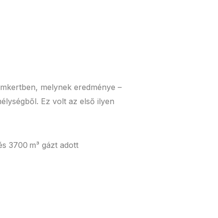
nomkertben, melynek eredménye –
lységből. Ez volt az első ilyen
 és 3700 m³ gázt adott