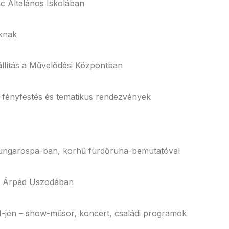
nc Általános Iskolában
knak
llítás a Művelődési Központban
ti fényfestés és tematikus rendezvények
ungarospa-ban, korhű fürdőruha-bemutatóval
z Árpád Uszodában
1-jén – show-műsor, koncert, családi programok