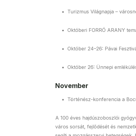
Turizmus Világnapja – város
Októberi FORRÓ ARANY temati
Október 24–26: Pávai Fesztiv
Október 26: Ünnepi emlékülé
November
Történész-konferencia a Boc
A 100 éves hajdúszoboszlói gyógyví
város sorsát, fejlődését és nemzet
segíti a mozgásszervi betegségek,