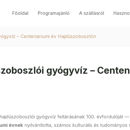
Főoldal
Programajánló
A szállásról
Haszno
yógyvíz – Centenáriumi év Hajdúszoboszlón
szoboszlói gyógyvíz – Centen
hajdúszoboszlói gyógyvíz feltárásának 100. évfordulóját —
umi évnek
nyilvánította, számos kulturális és tudományo