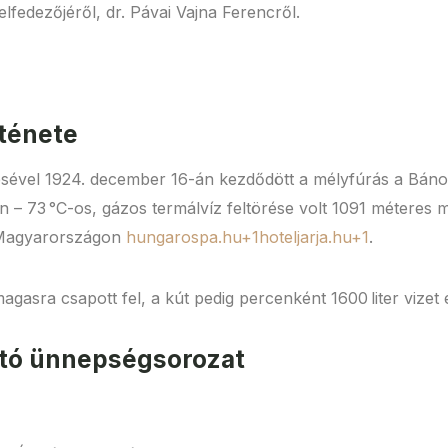
fedezőjéről, dr. Pávai Vajna Ferencről.
rténete
tésével 1924. december 16-án kezdődött a mélyfúrás a Bá
 – 73 °C-os, gázos termálvíz feltörése volt 1091 méteres mé
s Magyarországon
hungarospa.hu+1hoteljarja.hu+1
.
agasra csapott fel, a kút pedig percenként 1600 liter vizet
rtó ünnepségsorozat