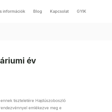
s információk
Blog
Kapcsolat
GYIK
áriumi év
 ennek tiszteletére Hajdúszoboszló
s rendezvénnyel emlékezve meg e